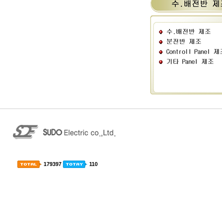
179397
110