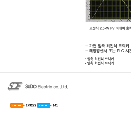
179272
141